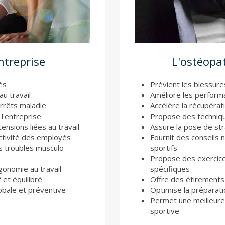
ntreprise
L'ostéopat
és
Prévient les blessure
au travail
Améliore les performa
arrêts maladie
Accélère la récupérati
l'entreprise
Propose des technique
ensions liées au travail
Assure la pose de str
uctivité des employés
Fournit des conseils 
es troubles musculo-
sportifs
Propose des exercic
gonomie au travail
spécifiques
f et équilibré
Offre des étirements c
obale et préventive
Optimise la préparati
Permet une meilleure 
sportive