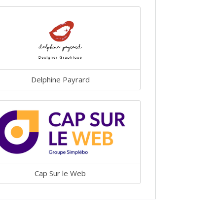
Delphine Payrard
Cap Sur le Web