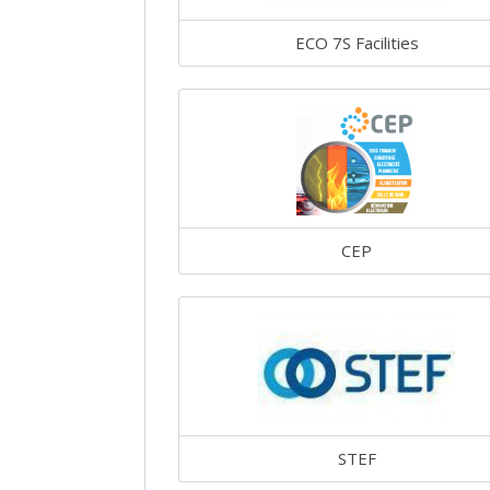
ECO 7S Facilities
CEP
STEF