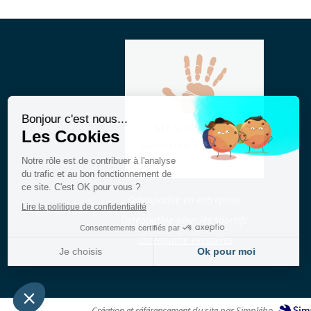
Continuer sans accepter
Bonjour c'est nous...
Les Cookies
Notre rôle est de contribuer à l'analyse
du trafic et au bon fonctionnement de
ce site. C'est OK pour vous ?
Ostéopathie en entreprise
Lire la politique de confidentialité
Ostéopathie pour les sportifs
Consentements certifiés par
Ostéopathe Versailles
Je choisis
Ok pour moi
Plateforme de Gestion du Consentement : Personnalisez vos Options
Axeptio consent
Notre plateforme vous permet d'adapter et de gérer vos paramètres de confidentialité, en ga
Création et référencement du site par Simplébo