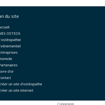
an du site
Accueil
MES OSTEOS
L'ostéopathie
Evénementiel
Entreprises
Domicile
Partenaires
Livre d'or
Contact
Créer un site d'ostéopathe
Créer un site internet
la manière dont vos informations sont manipulées.
Connexion