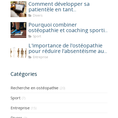
Comment développer sa
patientèle en tant
qu'ostéopathe ?
Divers
Pourquoi combiner
ostéopathie et coaching sportif
après une blessure ?
Sport
L'importance de l'ostéopathie
pour réduire l'absentéisme au
travail
Entreprise
Catégories
Recherche en ostéopathie
(20)
Sport
(7)
Entreprise
(15)
Divers