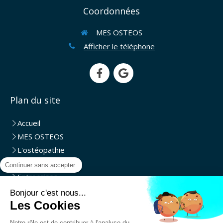
Coordonnées
MES OSTEOS
Afficher le téléphone
Plan du site
Accueil
MES OSTEOS
L'ostéopathie
Evénementiel
Continuer sans accepter
Entreprises
Domicile
Bonjour c'est nous...
Les Cookies
Partenaires
Livre d'or
Notre rôle est de contribuer à l'analyse du