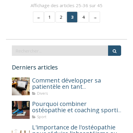
Affichage des articles 25-36 sur 45
1
2
3
4
Rechercher
Derniers articles
Comment développer sa
patientèle en tant
qu'ostéopathe ?
Divers
Pourquoi combiner
ostéopathie et coaching sportif
après une blessure ?
Sport
L'importance de l'ostéopathie