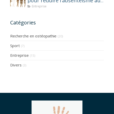
pour réduire l'absentéisme au
travail
Entreprise
Catégories
Recherche en ostéopathie
(20)
Sport
(7)
Entreprise
(15)
Divers
(3)