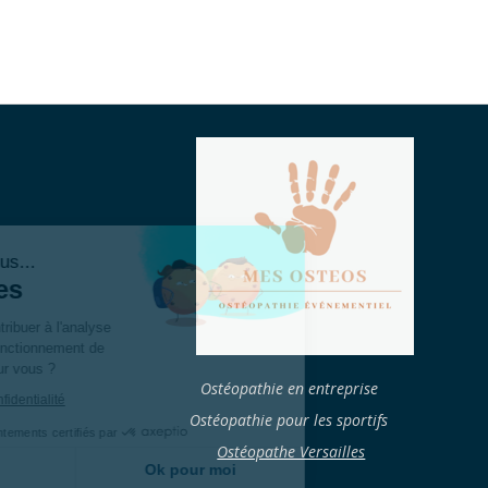
Bonjour c'est nous...
Les Cookies
Notre rôle est de contribuer à l'analyse
du trafic et au bon fonctionnement de
ce site. C'est OK pour vous ?
Ostéopathie en entreprise
Lire la politique de confidentialité
Ostéopathie pour les sportifs
Consentements certifiés par
Ostéopathe Versailles
Je choisis
Ok pour moi