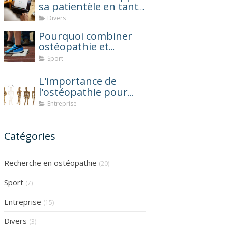
sa patientèle en tant
qu'ostéopathe ?
Divers
Pourquoi combiner
ostéopathie et
coaching sportif
Sport
après une blessure ?
L'importance de
l'ostéopathie pour
réduire l'absentéisme
Entreprise
au travail
Catégories
Recherche en ostéopathie
(20)
Sport
(7)
Entreprise
(15)
Divers
(3)