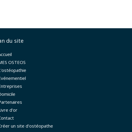
an du site
Accueil
MES OSTEOS
L'ostéopathie
Evénementiel
Entreprises
Domicile
Partenaires
Livre d'or
Contact
Créer un site d'ostéopathe