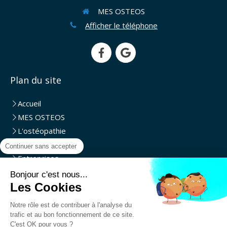
MES OSTEOS
Afficher le téléphone
Plan du site
Accueil
MES OSTEOS
L'ostéopathie
Evénementiel
Continuer sans accepter
Entreprises
Domicile
Bonjour c'est nous...
Les Cookies
Partenaires
Livre d'or
Notre rôle est de contribuer à l'analyse du
Contact
trafic et au bon fonctionnement de ce site.
C'est OK pour vous ?
Créer un site d'ostéopathe