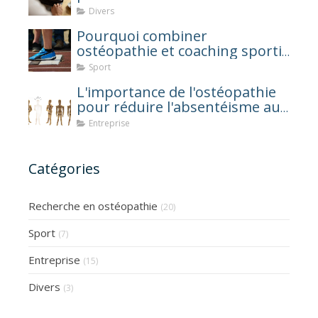
qu'ostéopathe ?
Divers
Pourquoi combiner
ostéopathie et coaching sportif
après une blessure ?
Sport
L'importance de l'ostéopathie
pour réduire l'absentéisme au
travail
Entreprise
Catégories
Recherche en ostéopathie
(20)
Sport
(7)
Entreprise
(15)
Divers
(3)