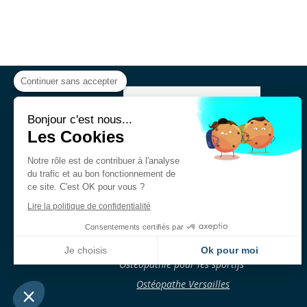
Continuer sans accepter
Bonjour c'est nous...
Les Cookies
Notre rôle est de contribuer à l'analyse
du trafic et au bon fonctionnement de
ce site. C'est OK pour vous ?
Lire la politique de confidentialité
Consentements certifiés par
Ostéopathie en entreprise
Je choisis
Ok pour moi
Ostéopathie pour les sportifs
Plateforme de Gestion du Consentement : Personnalisez vos Options
Axeptio consent
Notre plateforme vous permet d'adapter et de gérer vos paramètres de confidentialité, en ga
Ostéopathe Versailles