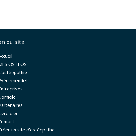
an du site
Accueil
MES OSTEOS
L'ostéopathie
Evénementiel
Entreprises
Domicile
Partenaires
Livre d'or
Contact
la manière dont vos informations sont manipulées.
Créer un site d'ostéopathe