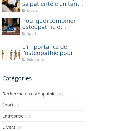
sa patientèle en tant
qu'ostéopathe ?
Divers
Pourquoi combiner
ostéopathie et
coaching sportif
Sport
après une blessure ?
L'importance de
l'ostéopathie pour
réduire l'absentéisme
Entreprise
au travail
Catégories
Recherche en ostéopathie
(20)
Sport
(7)
Entreprise
(15)
Divers
(3)