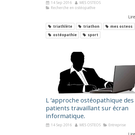
14 Sep 2016
MES OSTEOS
Recherche en ostéopathie
Lire
triathlète
triathon
mes osteos
ostéopathie
sport
​L ’approche ostéopathique des
patients travaillant sur écran
informatique.
14 Sep 2016
MES OSTEOS
Entreprise
Lire