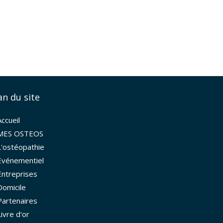
an du site
Accueil
MES OSTEOS
L'ostéopathie
Evénementiel
Entreprises
Domicile
Partenaires
Livre d'or