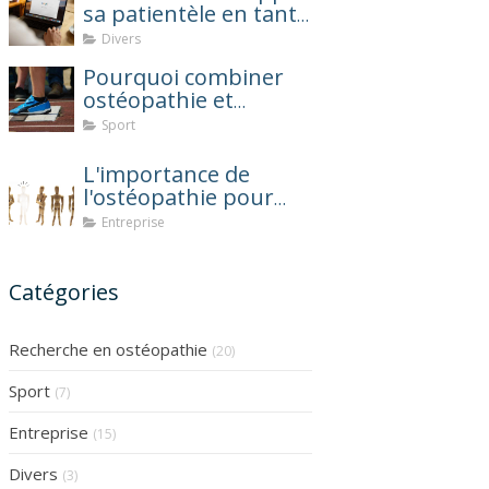
sa patientèle en tant
qu'ostéopathe ?
Divers
Pourquoi combiner
ostéopathie et
coaching sportif
Sport
après une blessure ?
L'importance de
l'ostéopathie pour
réduire l'absentéisme
Entreprise
au travail
Catégories
Recherche en ostéopathie
(20)
Sport
(7)
Entreprise
(15)
Divers
(3)