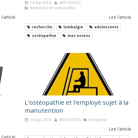
14 Sep 2016
MES OSTEOS
Recherche en ostéopathie
 l'article
Lire l'article
recherche
lombalgie
adolescents
ostéopathie
mes osteos
L'ostéopathie et l'employé sujet à la
manutention
14 Sep 2016
MES OSTEOS
Entreprise
Lire l'article
 l'article