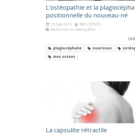
L'ostéopathie et la plagiocépha
positionnelle du nouveau-né
15 Sep 2016
MES OSTEOS
Recherche en ostéopathie
Lire
plagiocéphalie
nourisson
ostéo
mes osteos
La capsulite rétractile