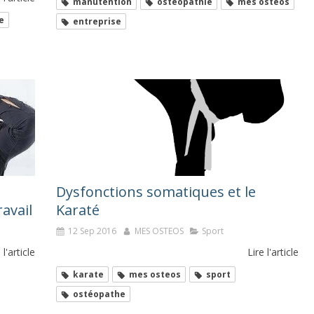
manutention
ostéopathie
mes osteos
e
entreprise
Dysfonctions somatiques et le
ravail
Karaté
12 Sep 2016
MES OSTEOS
Sport
 l'article
Lire l'article
karate
mes osteos
sport
ostéopathe