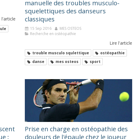
manuelle des troubles musculo-
squelettiques des danseurs
classiques
 l'article
15 Sep 2016
MES OSTEOS
ule
Recherche en ostéopathie
Lire l'article
trouble musculo squlettique
ostéopathie
danse
mes osteos
sport
escent
Prise en charge en ostéopathie des
ue :
douleurs de l'épaule chez le joueur