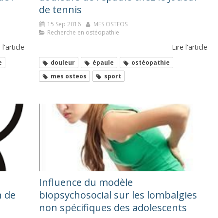
de tennis
15 Sep 2016
MES OSTEOS
Recherche en ostéopathie
 l'article
Lire l'article
e
douleur
épaule
ostéopathie
mes osteos
sport
Influence du modèle
n de
biopsychosocial sur les lombalgies
non spécifiques des adolescents