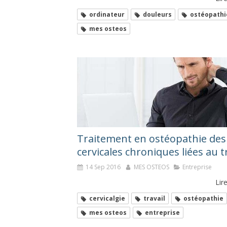
ordinateur
douleurs
ostéopathi
mes osteos
Traitement en ostéopathie des
cervicales chroniques liées au t
14 Sep 2016
MES OSTEOS
Entreprise
Lire
cervicalgie
travail
ostéopathie
mes osteos
entreprise