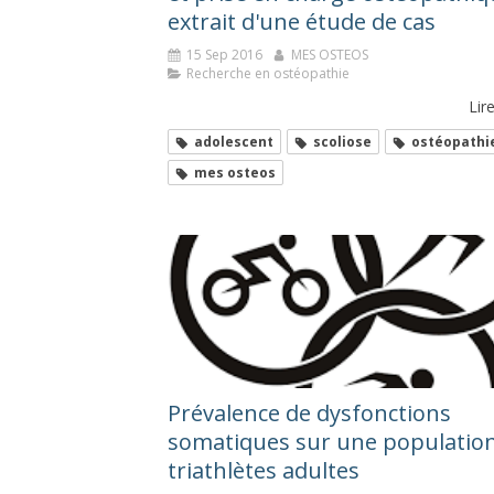
extrait d'une étude de cas
15 Sep 2016
MES OSTEOS
Recherche en ostéopathie
Lire
adolescent
scoliose
ostéopathi
mes osteos
Prévalence de dysfonctions
somatiques sur une populatio
triathlètes adultes