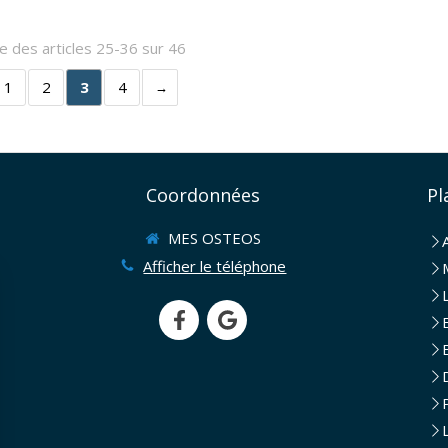
e des articles 25-36 sur 46
1
2
3
4
Coordonnées
Pl
MES OSTEOS
Afficher le téléphone