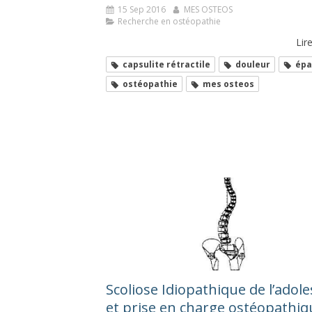
15 Sep 2016
MES OSTEOS
Recherche en ostéopathie
Lire
capsulite rétractile
douleur
épa
ostéopathie
mes osteos
Scoliose Idiopathique de l’adol
et prise en charge ostéopathiq